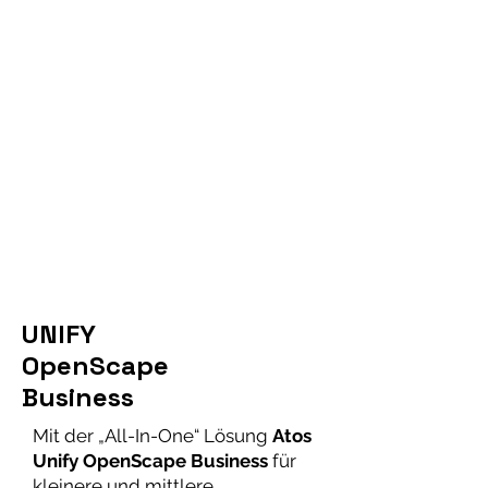
GERÄTE
WEITERE
LÖSUNGEN
UNIFY
OpenScape
Business
Mit der „All-In-One“ Lösung
Atos
Unify OpenScape Business
für
kleinere und mittlere