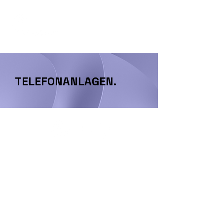
TELEFONANLAGEN.
ALL-IN-ONE
.
Preisgekrönte Best-in-Class “All-
In-One” Unified Communications
& Voice Lösung entworfen für
KMUs.