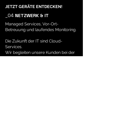
JETZT GERÄTE ENTDECKEN!
_04
NETZWERK & IT
Managed Services, Vor-Ort-
Betreuung und laufendes Monitoring.
Die Zukunft der IT sind Cloud-
Services.
Wir begleiten unsere Kunden bei der
digitalen Transformation und bauen
resiliente und flexible IT-
Umgebungen für die Arbeitsplätz von
Morgen.
_05
ÜBERWACHUNG
Videoüberwachung,
Zutrittskontrollen und Alarmanlagen.
Für den Schutz von Unternehmen ist
UC zum integralen Bestandteil der